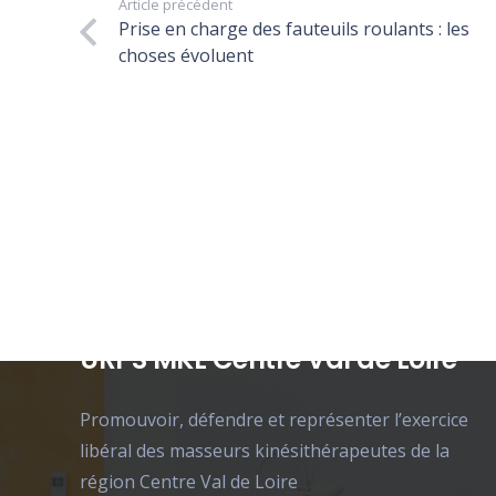
Article précédent
Prise en charge des fauteuils roulants : les
choses évoluent
URPS MKL Centre Val de Loire
Promouvoir, défendre et représenter l’exercice
libéral des masseurs kinésithérapeutes de la
région Centre Val de Loire