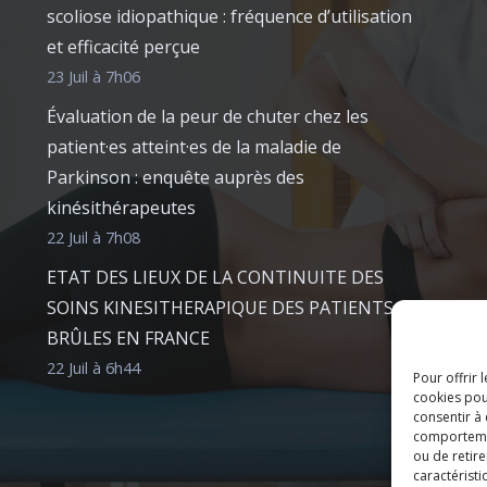
scoliose idiopathique : fréquence d’utilisation
et efficacité perçue
23 Juil à 7h06
Évaluation de la peur de chuter chez les
patient·es atteint·es de la maladie de
Parkinson : enquête auprès des
kinésithérapeutes
22 Juil à 7h08
ETAT DES LIEUX DE LA CONTINUITE DES
SOINS KINESITHERAPIQUE DES PATIENTS
BRÛLES EN FRANCE
22 Juil à 6h44
Pour offrir 
cookies pou
consentir à
comportement
ou de retire
caractéristi