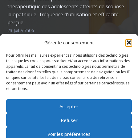
thérapeutique des adolescents atteints de scoliose
idiopathique : fréquence d’utilisation et efficacité
perçue
23 Juil à 7h06
Évaluation de la peur de chuter chez les patient·es
Gérer le consentement
atteint·es de la maladie de Parkinson : enquête
Pour offrir les meilleures expériences, nous utilisons des technologies
auprès des kinésithérapeutes
telles que les cookies pour stocker et/ou accéder aux informations des
22 Juil à 7h08
appareils. Le fait de consentir à ces technologies nous permettra de
traiter des données telles que le comportement de navigation ou les ID
ETAT DES LIEUX DE LA CONTINUITE DES SOINS
uniques sur ce site. Le fait de ne pas consentir ou de retirer son
KINESITHERAPIQUE DES PATIENTS BRÛLES EN
consentement peut avoir un effet négatif sur certaines caractéristiques
et fonctions.
FRANCE
22 Juil à 6h44
Accepter
Refuser
Inscription newsletter
Voir les préférences