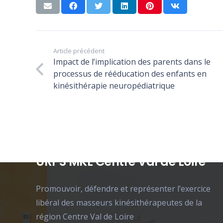
Article précédent
Impact de l’implication des parents dans le
processus de rééducation des enfants en
kinésithérapie neuropédiatrique
URPS MKL Centre Val de Loire
Promouvoir, défendre et représenter l’exercice
libéral des masseurs kinésithérapeutes de la
région Centre Val de Loire