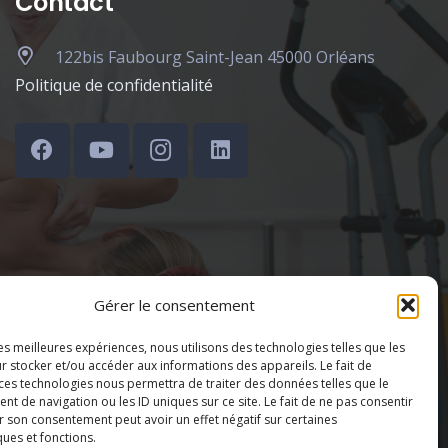
Contact
122bis Faubourg Saint-Jean 45000 Orléans
Politique de confidentialité
Gérer le consentement
les meilleures expériences, nous utilisons des technologies telles que les
r stocker et/ou accéder aux informations des appareils. Le fait de
 ces technologies nous permettra de traiter des données telles que le
 de navigation ou les ID uniques sur ce site. Le fait de ne pas consentir
r son consentement peut avoir un effet négatif sur certaines
ques et fonctions.