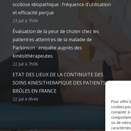
scoliose idiopathique : fréquence d’utilisation
et efficacité perçue
23 Juil à 7h06
Évaluation de la peur de chuter chez les
patient·es atteint·es de la maladie de
Parkinson : enquête auprès des
kinésithérapeutes
22 Juil à 7h08
ETAT DES LIEUX DE LA CONTINUITE DES
SOINS KINESITHERAPIQUE DES PATIENTS
BRÛLES EN FRANCE
22 Juil à 6h44
Pour offrir 
cookies pou
consentir à
comportement
ou de retire
caractéristi