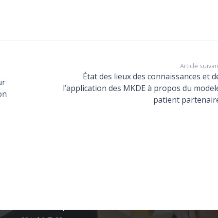
Les derniers articles
Article suivan
État des lieux des connaissances et d
Les moyens utilisés par les masseurs-
ur
l’application des MKDE à propos du model
kinésithérapeutes pour favoriser l’adhésion
on
patient partenair
thérapeutique des adolescents atteints de
scoliose idiopathique : fréquence d’utilisation
et efficacité perçue
23 Juil à 7h06
Évaluation de la peur de chuter chez les
patient·es atteint·es de la maladie de
Parkinson : enquête auprès des
kinésithérapeutes