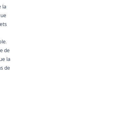
 la
que
jets
le.
le de
ue la
ns de