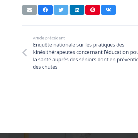
URPS MKL Centre Val de Loire
Article précédent
Enquête nationale sur les pratiques des
Promouvoir, défendre et représenter l’exercice
kinésithérapeutes concernant l’éducation po
libéral des masseurs kinésithérapeutes de la
la santé auprès des séniors dont en préventi
des chutes
région Centre Val de Loire