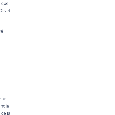
e que
Olivet
sé
pour
nt le
 de la