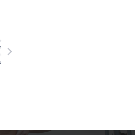
Inscription newsletter
t
e
JE M'INSCRIS
e
e
Contact
122bis Faubourg Saint-Jean 45000 Orléans
Politique de confidentialité