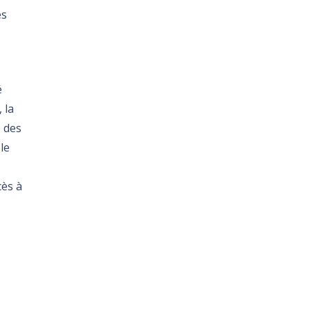
es
é
 la
 des
le
cès à