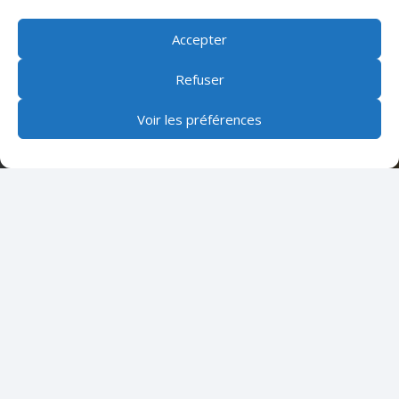
Accepter
Refuser
Voir les préférences
URPS MKL Centre Val de Loire
Promouvoir, défendre et représenter l’exercice
libéral des masseurs kinésithérapeutes de la région
Centre Val de Loire
Les derniers articles
Les moyens utilisés par les masseurs-