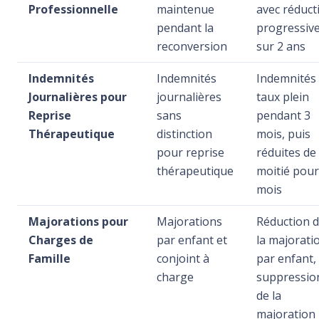
Professionnelle
maintenue
avec réduct
pendant la
progressiv
reconversion
sur 2 ans
Indemnités
Indemnités
Indemnités
Journalières pour
journalières
taux plein
Reprise
sans
pendant 3
Thérapeutique
distinction
mois, puis
pour reprise
réduites de
thérapeutique
moitié pour
mois
Majorations pour
Majorations
Réduction 
Charges de
par enfant et
la majorati
Famille
conjoint à
par enfant,
charge
suppressio
de la
majoration