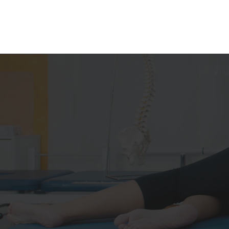
Promouvoir, défendre et représenter l’exercice
libéral des masseurs kinésithérapeutes de la
région Centre Val de Loire