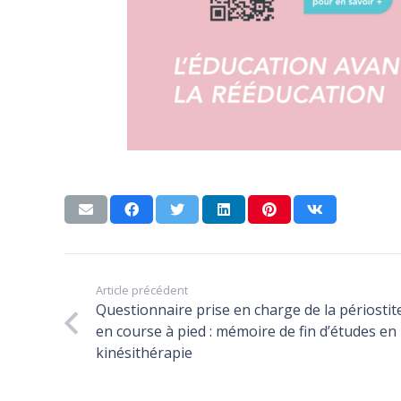
Article précédent
Questionnaire prise en charge de la périostit
en course à pied : mémoire de fin d’études en
URPS MKL Centre Val de Loire
kinésithérapie