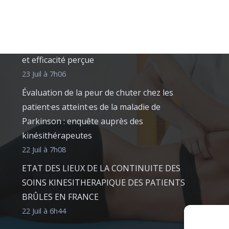
Les moyens utilisés par les masseurs-
kinésithérapeutes pour favoriser l’adhésion
thérapeutique des adolescents atteints de
scoliose idiopathique : fréquence d’utilisation
et efficacité perçue
23 Juil à 7h06
Évaluation de la peur de chuter chez les
patient·es atteint·es de la maladie de
Parkinson : enquête auprès des
kinésithérapeutes
22 Juil à 7h08
ETAT DES LIEUX DE LA CONTINUITE DES
SOINS KINESITHERAPIQUE DES PATIENTS
BRÛLES EN FRANCE
22 Juil à 6h44