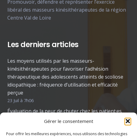
Promouvoir, défendre et représenter l’exercice
libéral des masseurs kinésithérapeutes de la région
Centre Val de Loire
Les derniers articles
Les moyens utilisés par les masseurs-
kinésithérapeutes pour favoriser l’adhésion
thérapeutique des adolescents atteints de scoliose
idiopathique : fréquence d’utilisation et efficacité
perçue
23 Juil à 7h06
Évaluation de la peur de chuter chez les patient·es
atteint·es de la maladie de Parkinson : enquête
Gérer le consentement
auprès des kinésithérapeutes
Pour offrir les meilleures expériences, nous utilisons des technologies
22 Juil à 7h08