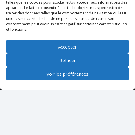
telles que les cookies pour stocker et/ou accéder aux informations des
ETAT DES LIEUX DE LA CONTINUITE DES SOINS
appareils. Le fait de consentir à ces technologies nous permettra de
traiter des données telles que le comportement de navigation ou les ID
KINESITHERAPIQUE DES PATIENTS BRÛLES EN
uniques sur ce site. Le fait de ne pas consentir ou de retirer son
FRANCE
consentement peut avoir un effet négatif sur certaines caractéristiques
et fonctions.
22 Juil à 6h44
Accepter
Inscription newsletter
Refuser
Voir les préférences
JE M'INSCRIS
Contact
122bis Faubourg Saint-Jean 45000 Orléans
Politique de confidentialité